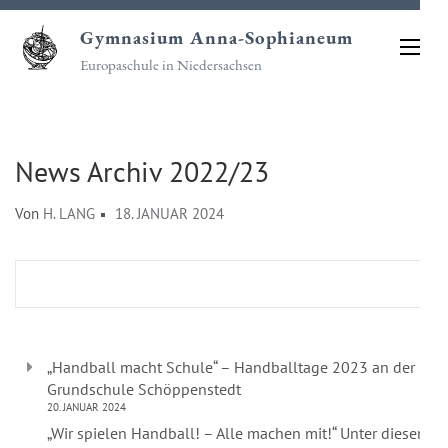
Zum
Gymnasium Anna-Sophianeum
Inhalt
Europaschule in Niedersachsen
springen
(Eingabetaste
drücken)
News Archiv 2022/23
Von
H. LANG
18. JANUAR 2024
„Handball macht Schule“ – Handballtage 2023 an der
Grundschule Schöppenstedt
20. JANUAR 2024
„Wir spielen Handball! – Alle machen mit!“ Unter diesem