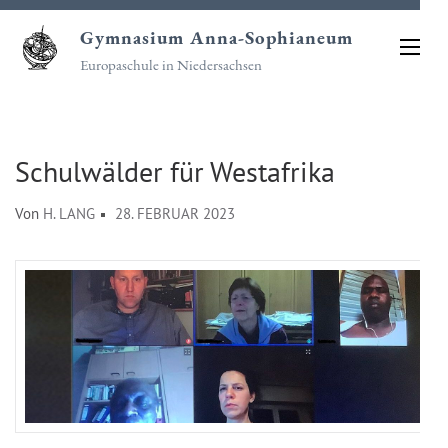
Zum
Gymnasium Anna-Sophianeum
Inhalt
Europaschule in Niedersachsen
springen
(Eingabetaste
drücken)
Schulwälder für Westafrika
Von
H. LANG
28. FEBRUAR 2023