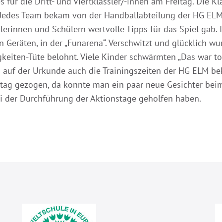
s für die Dritt- und Viertklässler/-innen am Freitag. Die K
. Jedes Team bekam von der Handballabteilung der HG ELM 
erinnen und Schülern wertvolle Tipps für das Spiel gab.
 Geräten, in der „Funarena“. Verschwitzt und glücklich w
eiten-Tüte belohnt. Viele Kinder schwärmten „Das war toll
 auf der Urkunde auch die Trainingszeiten der HG ELM bek
ag gezogen, da konnte man ein paar neue Gesichter beim
ei der Durchführung der Aktionstage geholfen haben.