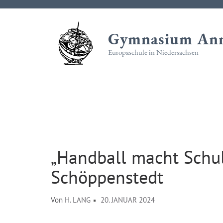
Zum
Inhalt
Gymnasium Ann
springen
(Eingabetaste
Europaschule in Niedersachsen
drücken)
„Handball macht Schu
Schöppenstedt
Von
H. LANG
20. JANUAR 2024