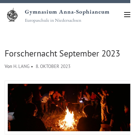
Zum
Gymnasium Anna-Sophianeum
Inhalt
Europaschule in Niedersachsen
springen
(Eingabetaste
drücken)
Forschernacht September 2023
Von
H. LANG
8. OKTOBER 2023