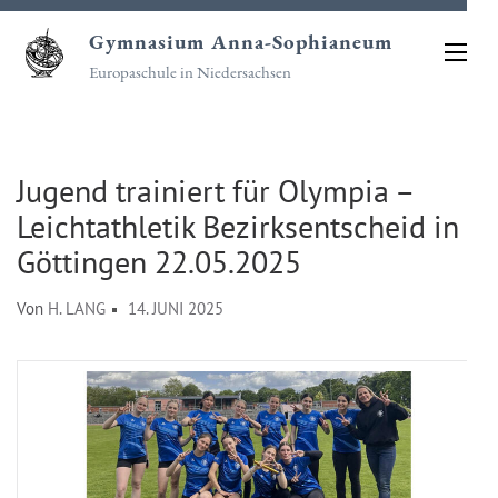
Zum
Gymnasium Anna-Sophianeum
Inhalt
Europaschule in Niedersachsen
springen
(Eingabetaste
drücken)
Jugend trainiert für Olympia –
Leichtathletik Bezirksentscheid in
Göttingen 22.05.2025
Von
H. LANG
14. JUNI 2025