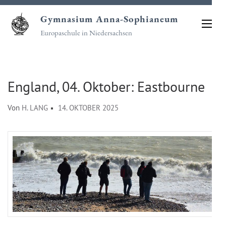
Zum
Gymnasium Anna-Sophianeum
Inhalt
Europaschule in Niedersachsen
springen
(Eingabetaste
drücken)
England, 04. Oktober: Eastbourne
Von
H. LANG
14. OKTOBER 2025