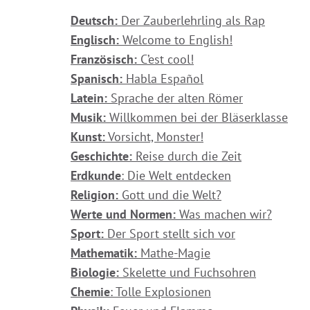
Deutsch:
Der Zauberlehrling als Rap
Englisch:
Welcome to English!
Französisch:
C’est cool!
Spanisch:
Habla Español
Latein:
Sprache der alten Römer
Musik:
Willkommen bei der Bläserklasse
Kunst:
Vorsicht, Monster!
Geschichte:
Reise durch die Zeit
Erdkunde
: Die Welt entdecken
Religion:
Gott und die Welt?
Werte und Normen:
Was machen wir?
Sport:
Der Sport stellt sich vor
Mathematik:
Mathe-Magie
Biologie:
Skelette und Fuchsohren
Chemie
: Tolle Explosionen