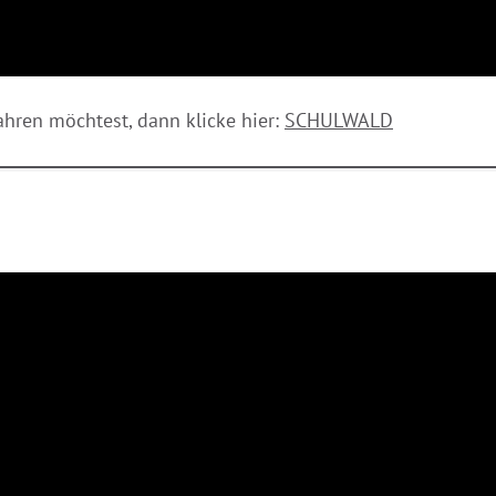
hren möchtest, dann klicke hier:
SCHULWALD