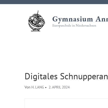
Zum
Inhalt
Gymnasium Ann
springen
(Eingabetaste
Europaschule in Niedersachsen
drücken)
Digitales Schnuppera
Von
H. LANG
2. APRIL 2024