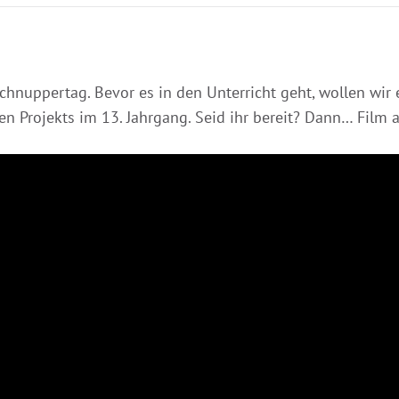
hnuppertag. Bevor es in den Unterricht geht, wollen wir 
 Projekts im 13. Jahrgang. Seid ihr bereit? Dann… Film a