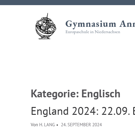
Zum
Inhalt
Gymnasium Ann
springen
(Eingabetaste
Europaschule in Niedersachsen
drücken)
Kategorie:
Englisch
England 2024: 22.09. 
Von
H. LANG
24. SEPTEMBER 2024