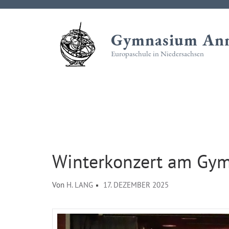
Zum
Inhalt
Gymnasium Ann
springen
(Eingabetaste
Europaschule in Niedersachsen
drücken)
Winterkonzert am Gy
Von
H. LANG
17. DEZEMBER 2025