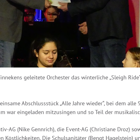
innekens geleitete Orchester das winterliche „Sleigh Rid
insame Abschlussstück „Alle Jahre wieder“, bei dem all
um war eingeladen mitzusingen und so Teil der musikalis
v-AG (Nike Gennrich), die Event-AG (Christiane Droz) sowi
n Köstlichkeiten. Die Schulsanitäter (Bengt Hagelstein) u