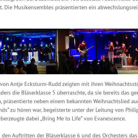
t. Die Musikensembles präsentierten ein abwechslungsre
 von Antje Ecksturm-Rudd zeigten mit ihren Weihnachtsstüc
ders die Bläserklasse 5 überraschte, da sie bereits das 
beh, präsentierte neben einem bekannten Weihnachtslied a
ands“ zu hören war, begeisterte unter der Leitung von Phi
berzeugte dabei „Bring Me to Life“ von Evanescence.
 den Auftritten der Bläserklasse 6 und des Orchesters da