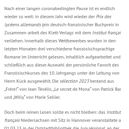
Nach einer langen coronabedingten Pause ist es endlich
wieder so weit: in diesem Jahr wird wieder der
Prix des
lycéens allemands
(ein deutsch-französischer Buchpreis in
Zusammen-arbeit des Klett-Verlags mit dem
Institut français
)
verliehen. Innerhalb dieses Wettbewerbes wurden in den
letzten Monaten drei verschiedene französischsprachige
Romane im Unterricht gelesen, inhaltlich aufgearbeitet und
schließlich aus dieser Auswahl der persönliche Favorit des
Französischkurses des 10. Jahrgangs unter der Leitung von
Herrn Kück ausgewählt. Die
sélection 2023
bestand aus
„Frère!“ von Jean Tévélis, „Le secret de Mona“ von Patrick Bard
und „Willy“ von Marie Sellier.
Doch beim reinen Lesen sollte es nicht bleiben: das
Institut
français
Niedersachsen mit Sitz in Hannover veranstaltete am
01.03.23 in der Oststadtbibliothek die
Jury régional
, an der