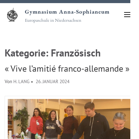
Zum
Gymnasium Anna-Sophianeum
Inhalt
Europaschule in Niedersachsen
springen
(Eingabetaste
drücken)
Kategorie:
Französisch
« Vive l’amitié franco-allemande »
Von
H. LANG
26. JANUAR 2024